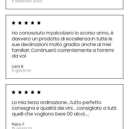
6 febbraio 2023
Ho conosciuto myalcolzero lo scorso anno, è
davvero un prodotto di eccellenza in tutte le
sue declinazioni molto gradito anche ai miei
familiari. Continuerò correntemente a fornirmi
da voi.
Lara B.
5 giorni fa
La mia terza ordinazione….tutto perfetto
consegna e qualità dei vini…..consigliato a tutti
quelli che vogliono bere 00 alcol…..
Piero F.
15 giorni fa