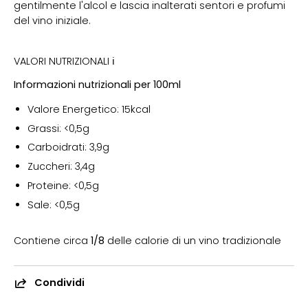
gentilmente l'alcol e lascia inalterati sentori e profumi
del vino iniziale.
VALORI NUTRIZIONALI ℹ
Informazioni nutrizionali per 100ml
Valore Energetico: 15kcal
Grassi: <0,5g
Carboidrati: 3,9g
Zuccheri: 3,4g
Proteine: <0,5g
Sale: <0,5g
Contiene circa
1/8
delle calorie di un vino tradizionale
Condividi