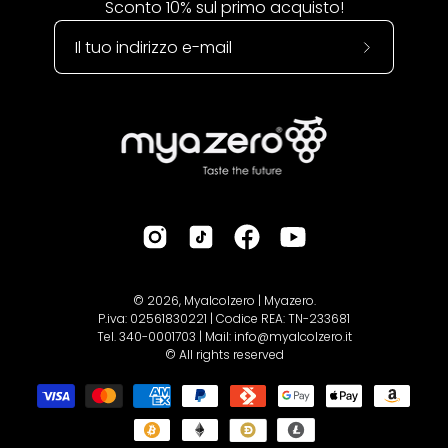
Sconto 10% sul primo acquisto!
Iscriviti
alla
nostra
newsletter
© 2026,
Myalcolzero | Myazero
.
P.iva: 02561830221 | Codice REA: TN-233681
Tel. 340-0001703 | Mail: info@myalcolzero.it
© All rights reserved