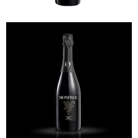
Apri
lightbox
dell'immagine