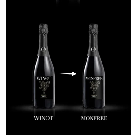
Apri
lightbox
dell'immagine