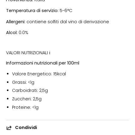
Temperatura di servizio:
5-6°C
Allergeni:
contiene solfiti dal vino di derivazione
Alcol:
0.0%
Volume:
750ml
VALORI NUTRIZIONALI ℹ
Informazioni nutrizionali per 100ml
Valore Energetico: 15kcal
Grassi: <1g
Carboidrati: 2,5g
Zuccheri: 2,5g
Proteine: <1g
Sale: <1g
Condividi
Contiene circa
1/8
delle calorie di un vino tradizionale.