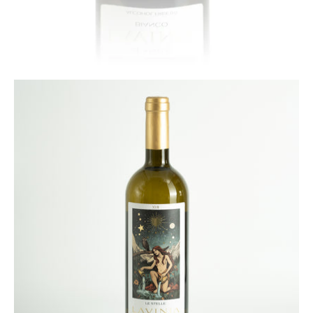
Apri
lightbox
dell'immagine