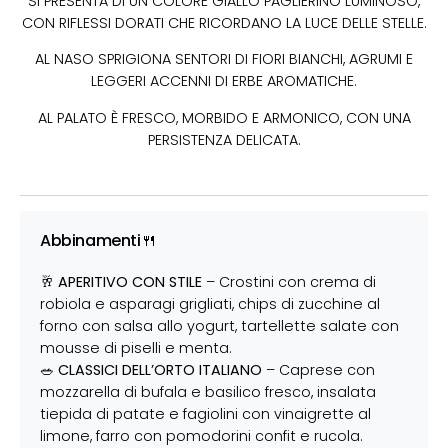
SI PRESENTA DI UN COLORE GIALLO PAGLIERINO LUMINOSO,
CON RIFLESSI DORATI CHE RICORDANO LA LUCE DELLE STELLE.
AL NASO SPRIGIONA SENTORI DI FIORI BIANCHI, AGRUMI E
LEGGERI ACCENNI DI ERBE AROMATICHE.
AL PALATO È FRESCO, MORBIDO E ARMONICO, CON UNA
PERSISTENZA DELICATA.
Abbinamenti🍴
🥂
APERITIVO CON STILE
– Crostini con crema di
robiola e asparagi grigliati, chips di zucchine al
forno con salsa allo yogurt, tartellette salate con
mousse di piselli e menta.
🥗
CLASSICI DELL’ORTO ITALIANO
– Caprese con
mozzarella di bufala e basilico fresco, insalata
tiepida di patate e fagiolini con vinaigrette al
limone, farro con pomodorini confit e rucola.