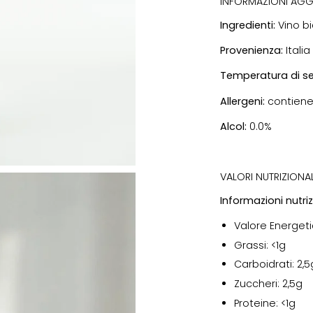
INFORMAZIONI AGG
Ingredienti:
Vino bi
Provenienza:
Italia
Temperatura di se
Allergeni:
contiene 
Alcol:
0.0%
Volume:
750ml
VALORI NUTRIZIONALI
Informazioni nutriz
Valore Energeti
Grassi: <1g
Carboidrati: 2,5
Zuccheri: 2,5g
Proteine: <1g