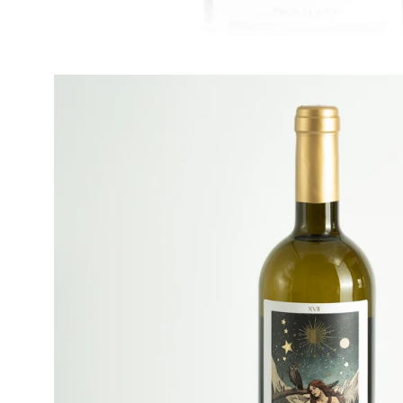
Apri
lightbox
dell'immagine