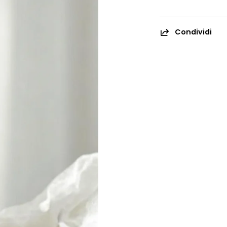
Sale: <1g
Condividi
Contiene circa
1/8