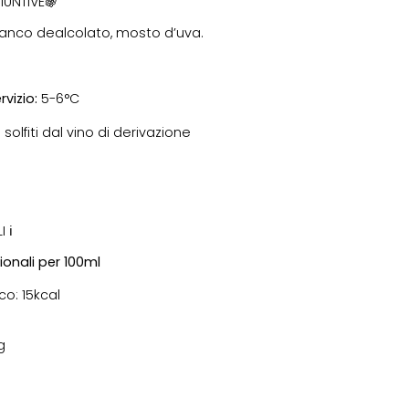
Γ
IUNTIVE🍇
anco dealcolato, mosto d’uva.
rvizio:
5-6°C
solfiti dal vino di derivazione
 ℹ
ionali per 100ml
co: 15kcal
g