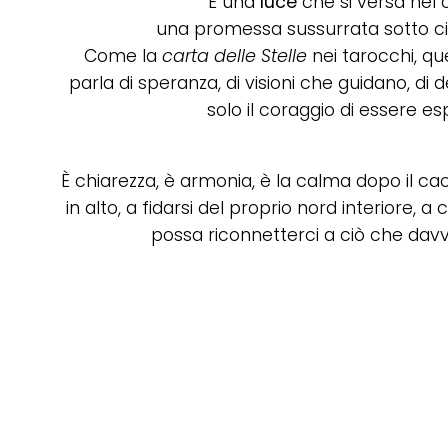
È una
luce
che si versa nel c
una promessa sussurrata sotto cieli
Come la
carta delle Stelle
nei tarocchi, qu
parla di speranza, di visioni che guidano, di
solo il coraggio di essere esp
È chiarezza, è armonia, è la calma dopo il cao
in alto, a fidarsi del proprio nord interiore, 
possa riconnetterci a ciò che davv