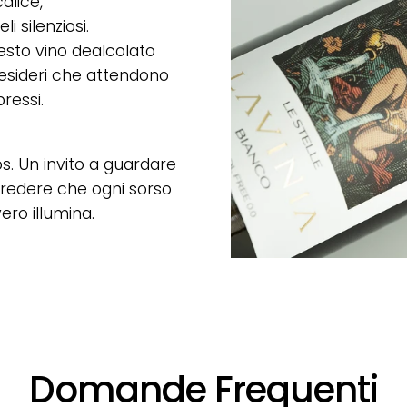
alice,
 silenziosi.
esto vino dealcolato
 desideri che attendono
ressi.
s. Un invito a guardare
a credere che ogni sorso
ero illumina.
Domande Frequenti