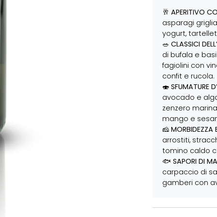
🥂
APERITIVO CO
asparagi griglia
yogurt, tartell
🥗
CLASSICI DEL
di bufala e basi
fagiolini con v
confit e rucola.
🍣
SFUMATURE D
avocado e alga 
zenzero marinat
mango e sesam
🧀
MORBIDEZZA 
arrostiti, strac
tomino caldo c
🐟
SAPORI DI M
carpaccio di sa
gamberi con av