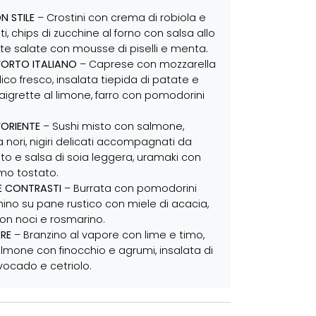
N STILE
– Crostini con crema di robiola e
ti, chips di zucchine al forno con salsa allo
ette salate con mousse di piselli e menta.
L’ORTO ITALIANO
– Caprese con mozzarella
lico fresco, insalata tiepida di patate e
inaigrette al limone, farro con pomodorini
’ORIENTE
– Sushi misto con salmone,
nori, nigiri delicati accompagnati da
o e salsa di soia leggera, uramaki con
o tostato.
E CONTRASTI
– Burrata con pomodorini
chino su pane rustico con miele di acacia,
on noci e rosmarino.
ARE
– Branzino al vapore con lime e timo,
lmone con finocchio e agrumi, insalata di
ocado e cetriolo.