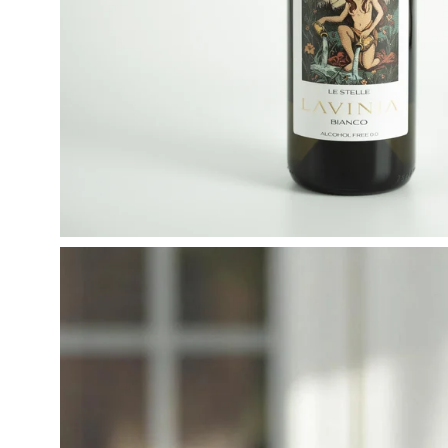
Apri
lightbox
dell'immagine