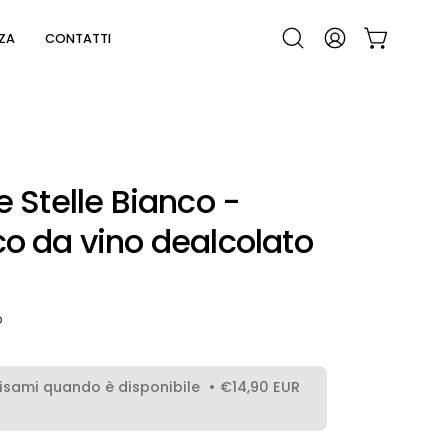
NZA
CONTATTI
APRI CARRE
Apri
IL
la
MIO
barra
ACCOUNT
di
ricerca
e Stelle Bianco -
co da vino dealcolato
o
visami quando è disponibile
€14,90 EUR