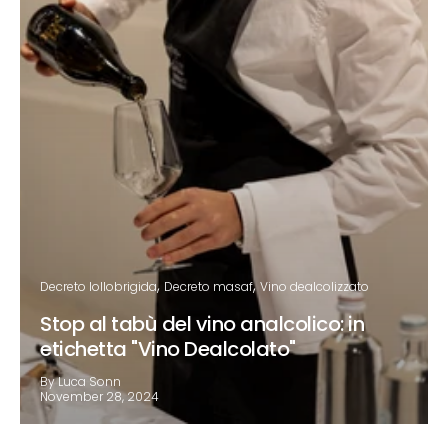
Decreto lollobrigida
Decreto masaf
Vino dealcolizzato
Stop al tabù del vino analcolico: in
etichetta "Vino Dealcolato"
By Luca Sonn
November 28, 2024