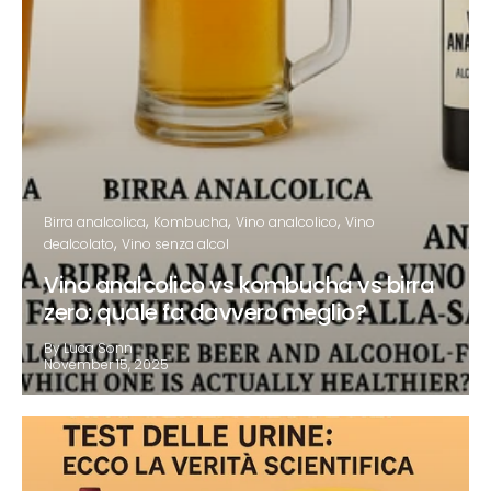
Birra analcolica
Kombucha
Vino analcolico
Vino
dealcolato
Vino senza alcol
Vino analcolico vs kombucha vs birra
zero: quale fa davvero meglio?
By Luca Sonn
November 15, 2025