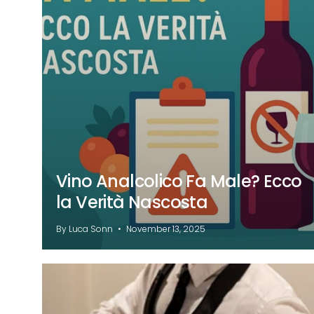
Vino Analcolico Fa Male? Ecco
la Verità Nascosta
By Luca Sonn
November 13, 2025