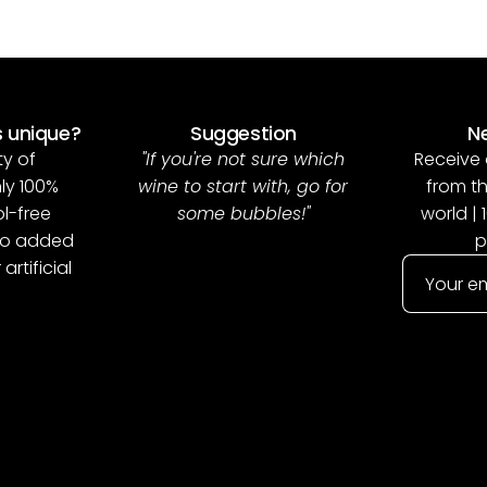
 unique?
Suggestion
N
ty of
"If you're not sure which
Receive 
ly 100%
wine to start with, go for
from t
ol-free
some bubbles!"
world | 
 no added
p
artificial