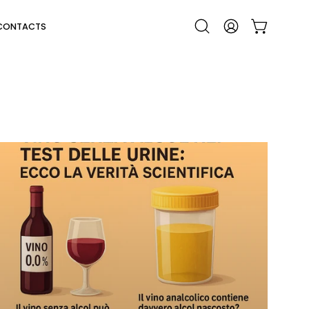
CONTACTS
OPEN CART
Open
MY
search
ACCOUNT
bar