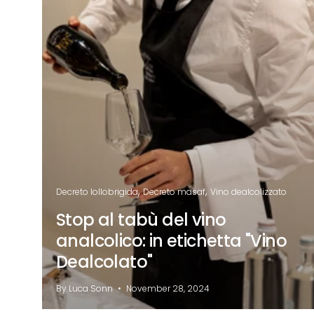
Decreto lollobrigida
Decreto masaf
Vino dealcolizzato
Stop al tabù del vino
analcolico: in etichetta "Vino
Dealcolato"
By Luca Sonn
November 28, 2024