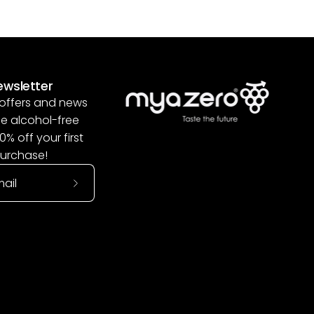
ewsletter
offers and news
he alcohol-free
10% off your first
urchase!
Subscribe
to
Our
Newsletter