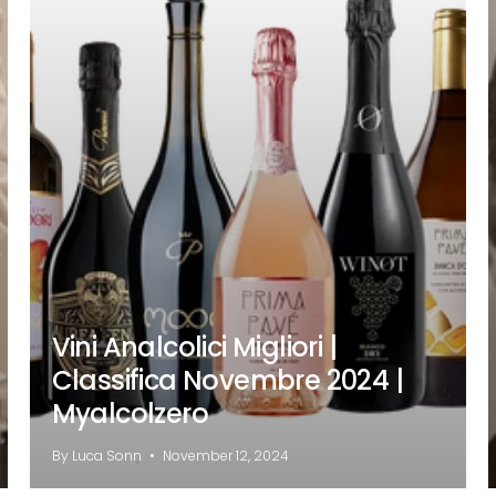
Vini Analcolici Migliori |
Classifica Novembre 2024 |
Myalcolzero
By Luca Sonn
November 12, 2024