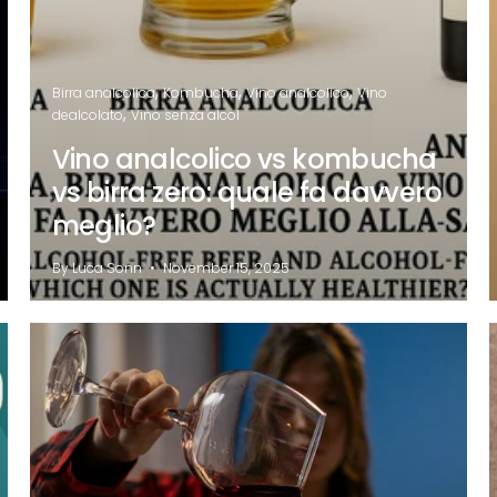
Birra analcolica
Kombucha
Vino analcolico
Vino
dealcolato
Vino senza alcol
Vino analcolico vs kombucha
vs birra zero: quale fa davvero
meglio?
By Luca Sonn
November 15, 2025