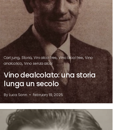
Γ
Carl jung
Storia
Vini alcol free
Vino alcol free
Vino
analcolico
Vino senza alcol
Vino dealcolato: una storia
lunga un secolo
By Luca Sonn
February 19, 2025