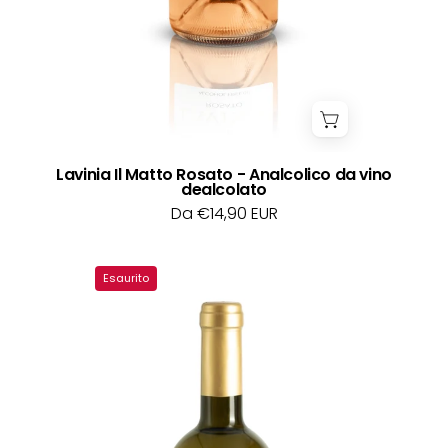
Lavinia Il Matto Rosato - Analcolico da vino
dealcolato
Da €14,90 EUR
Le
Esaurito
stelle
tarocchi
regalo
vino