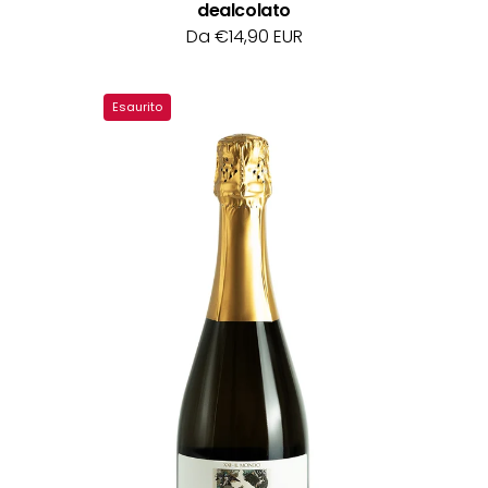
dealcolato
Da €14,90 EUR
il
Esaurito
mondo
tarocchi