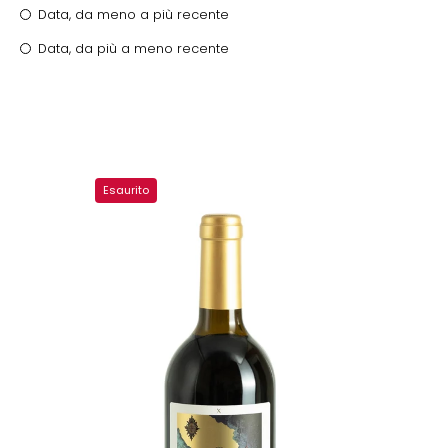
Data, da meno a più recente
Data, da più a meno recente
Lavinia
Esaurito
la
Ruota
Rosso
-
Analcolico
da
vino
dealcolato