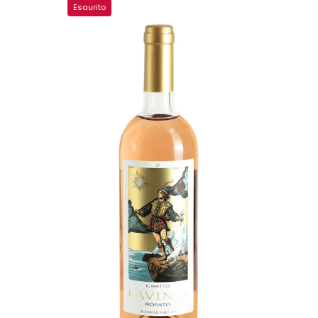
Esaurito
il
matto
tarocchi
vino
senza
alcol